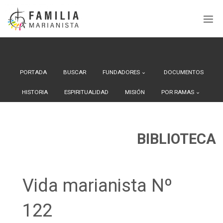
Search Button
Buscar:
Saltar
al
contenido
PORTADA
BUSCAR
FUNDADORES
DOCUMENTOS
HISTORIA
ESPIRITUALIDAD
MISIÓN
POR RAMAS
BIBLIOTECA
Vida marianista Nº
122