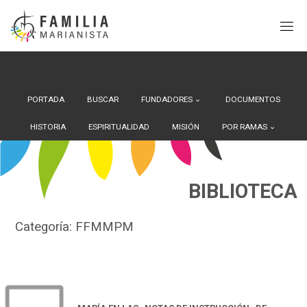
Search Button
Buscar:
Saltar
al
contenido
PORTADA
BUSCAR
FUNDADORES
DOCUMENTOS
HISTORIA
ESPIRITUALIDAD
MISIÓN
POR RAMAS
BIBLIOTECA
Categoría:
FFMMPM