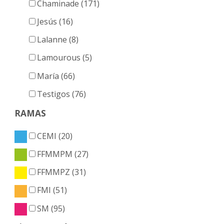
Chaminade (171)
Jesús (16)
Lalanne (8)
Lamourous (5)
María (66)
Testigos (76)
RAMAS
CEMI (20)
FFMMPM (27)
FFMMPZ (31)
FMI (51)
SM (95)