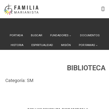
Search Button
Buscar:
Saltar
al
contenido
PORTADA
BUSCAR
FUNDADORES
DOCUMENTOS
HISTORIA
ESPIRITUALIDAD
MISIÓN
POR RAMAS
BIBLIOTECA
Categoría:
SM