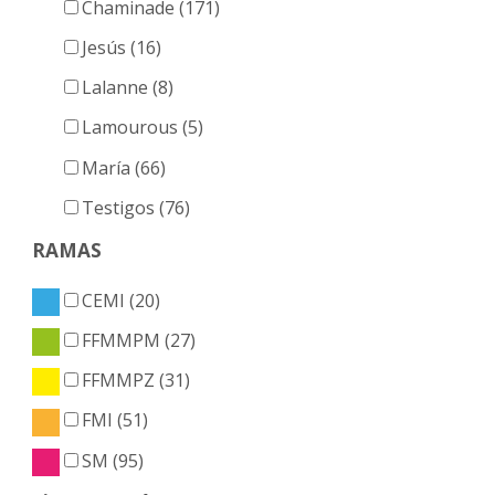
Chaminade (171)
Jesús (16)
Lalanne (8)
Lamourous (5)
María (66)
Testigos (76)
RAMAS
CEMI (20)
FFMMPM (27)
FFMMPZ (31)
FMI (51)
SM (95)