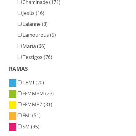
Chaminade (171)
Jesús (16)
Lalanne (8)
Lamourous (5)
María (66)
Testigos (76)
RAMAS
CEMI (20)
FFMMPM (27)
FFMMPZ (31)
FMI (51)
SM (95)