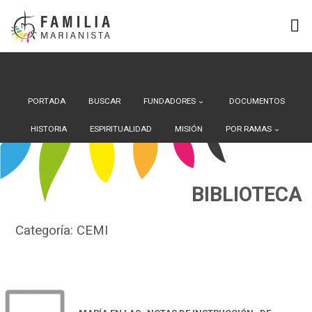
Search Button
Buscar:
Saltar
al
contenido
PORTADA
BUSCAR
FUNDADORES
DOCUMENTOS
HISTORIA
ESPIRITUALIDAD
MISIÓN
POR RAMAS
BIBLIOTECA
Categoría:
CEMI