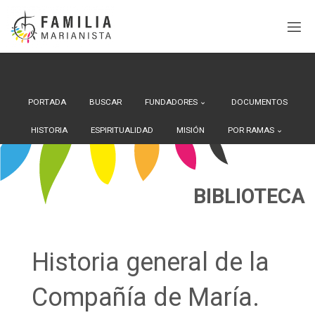
Search Button
Buscar:
Saltar
al
contenido
PORTADA
BUSCAR
FUNDADORES
DOCUMENTOS
HISTORIA
ESPIRITUALIDAD
MISIÓN
POR RAMAS
BIBLIOTECA
Historia general de la
Compañía de María.