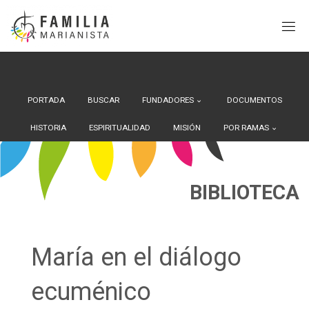
Search Button
Buscar:
Saltar
al
contenido
PORTADA
BUSCAR
FUNDADORES
DOCUMENTOS
HISTORIA
ESPIRITUALIDAD
MISIÓN
POR RAMAS
BIBLIOTECA
María en el diálogo
ecuménico