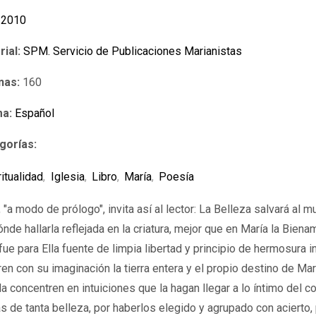
2010
rial:
SPM. Servicio de Publicaciones Marianistas
nas:
160
ma:
Español
gorías:
ritualidad
,
Iglesia
,
Libro
,
María
,
Poesía
a modo de prólogo", invita así al lector: La Belleza salvará al m
nde hallarla reflejada en la criatura, mejor que en María la Biena
e para Ella fuente de limpia libertad y principio de hermosura 
en con su imaginación la tierra entera y el propio destino de M
 concentren en intuiciones que la hagan llegar a lo íntimo del c
 de tanta belleza, por haberlos elegido y agrupado con acierto, 