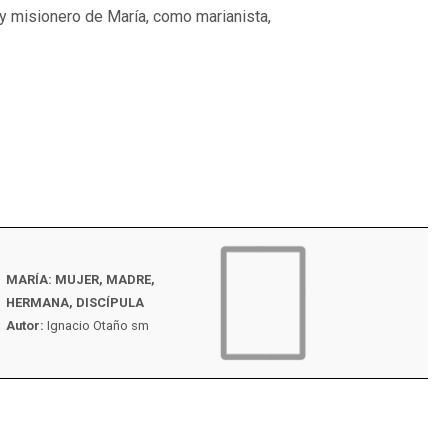
y misionero de María, como marianista,
MARÍA: MUJER, MADRE,
EL CUERPO MÍSTIC
HERMANA, DISCÍPULA
CRISTO SEGÚN LOS E
Autor:
Ignacio Otaño sm
Autor:
Thomas Stanl