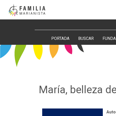
Saltar
al
contenido
Buscar:
PORTADA
BUSCAR
FUNDA
María, belleza 
Auto