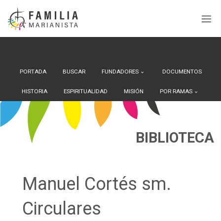
Search Button
Buscar:
Saltar
al
contenido
PORTADA
BUSCAR
FUNDADORES
DOCUMENTOS
HISTORIA
ESPIRITUALIDAD
MISIÓN
POR RAMAS
BIBLIOTECA
Manuel Cortés sm.
Circulares