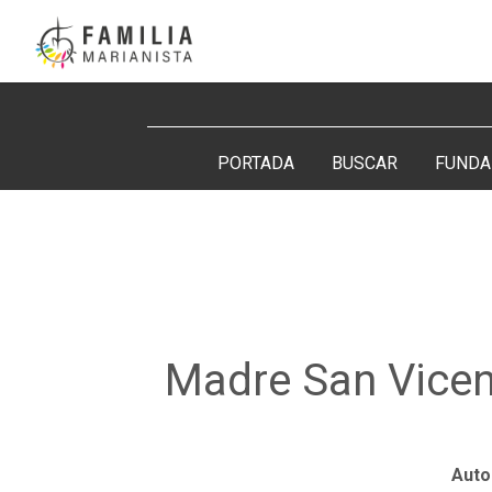
Saltar
al
contenido
Buscar:
PORTADA
BUSCAR
FUNDA
Madre San Vicen
Auto