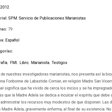
2012
rial:
SPM. Servicio de Publicaciones Marianistas
nas:
79
ma:
Español
gorías:
rafía
,
FMI
,
Libro
,
Marianista
,
Testigos
a de nuestras investigadoras marianistas, nos presenta así la bi
na Fonbonne de Labastide-Cornier, en religión Madre San Vicen
ual significa que ha vivido de cerca los inicios y se ha impregna
s que la Madre Adela se dedica a inculcar el espíritu que debe 
 administrar los recursos muy modestos de que disponen. Las do
la Madre Adela, gravemente enferma, al final de su existencia. N