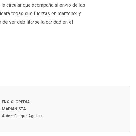
la circular que acompaña al envío de las
leará todas sus fuerzas en mantener y
 de ver debilitarse la caridad en el
ENCICLOPEDIA
VIDA MARIANISTA N
MARIANISTA
Autor:
Familia maria
Autor:
Enrique Aguilera
España