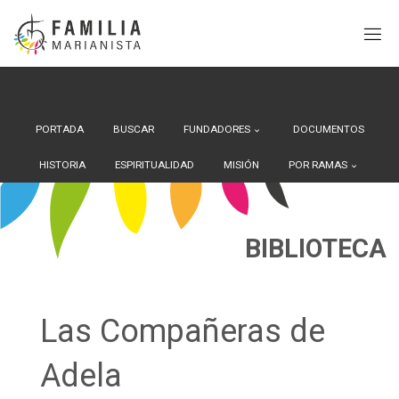
Search Button
Buscar:
Saltar
al
contenido
PORTADA
BUSCAR
FUNDADORES
DOCUMENTOS
HISTORIA
ESPIRITUALIDAD
MISIÓN
POR RAMAS
BIBLIOTECA
Las Compañeras de
Adela