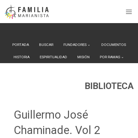
Search Button
Buscar:
Saltar
al
contenido
PORTADA
BUSCAR
FUNDADORES
DOCUMENTOS
HISTORIA
ESPIRITUALIDAD
MISIÓN
POR RAMAS
BIBLIOTECA
Guillermo José
Chaminade. Vol 2