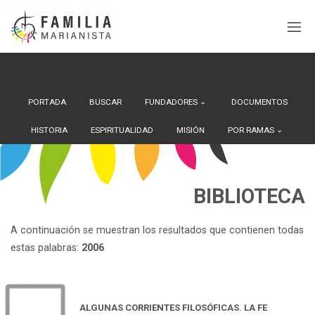
Search Button
Buscar:
Saltar
al
contenido
PORTADA
BUSCAR
FUNDADORES
DOCUMENTOS
HISTORIA
ESPIRITUALIDAD
MISIÓN
POR RAMAS
BIBLIOTECA
A continuación se muestran los resultados que contienen todas
estas palabras:
2006
ALGUNAS CORRIENTES FILOSÓFICAS. LA FE