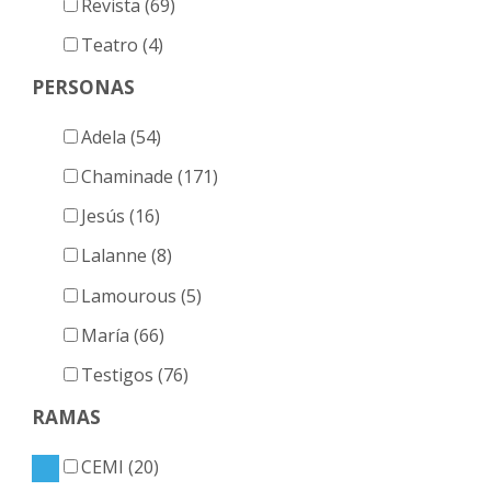
Revista (69)
Teatro (4)
PERSONAS
Adela (54)
Chaminade (171)
Jesús (16)
Lalanne (8)
Lamourous (5)
María (66)
Testigos (76)
RAMAS
CEMI (20)