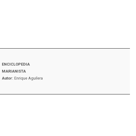
ENCICLOPEDIA
VIDA MARIANISTA N
MARIANISTA
Autor:
Familia maria
Autor:
Enrique Aguilera
España