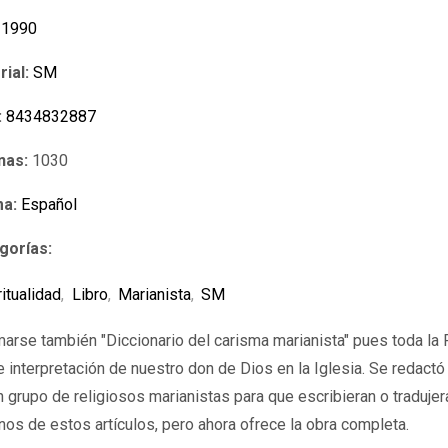
1990
rial:
SM
:
8434832887
nas:
1030
ma:
Español
gorías:
ritualidad
,
Libro
,
Marianista
,
SM
amarse también "Diccionario del carisma marianista" pues toda la 
interpretación de nuestro don de Dios en la Iglesia. Se redactó 
n grupo de religiosos marianistas para que escribieran o traduje
nos de estos artículos, pero ahora ofrece la obra completa.