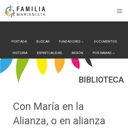
Search Button
Buscar:
Saltar
al
contenido
PORTADA
BUSCAR
FUNDADORES
DOCUMENTOS
HISTORIA
ESPIRITUALIDAD
MISIÓN
POR RAMAS
BIBLIOTECA
Con María en la
Alianza, o en alianza