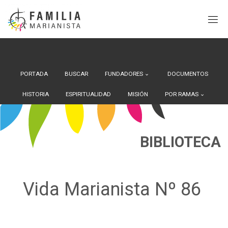
Search Button
Buscar:
Saltar
al
contenido
PORTADA
BUSCAR
FUNDADORES
DOCUMENTOS
HISTORIA
ESPIRITUALIDAD
MISIÓN
POR RAMAS
BIBLIOTECA
Vida Marianista Nº 86