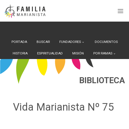
Search Button
Buscar:
Saltar
al
contenido
PORTADA
BUSCAR
FUNDADORES
DOCUMENTOS
HISTORIA
ESPIRITUALIDAD
MISIÓN
POR RAMAS
BIBLIOTECA
Vida Marianista Nº 75