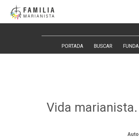
Saltar
al
contenido
Buscar:
PORTADA
BUSCAR
FUNDA
Vida marianista.
Auto