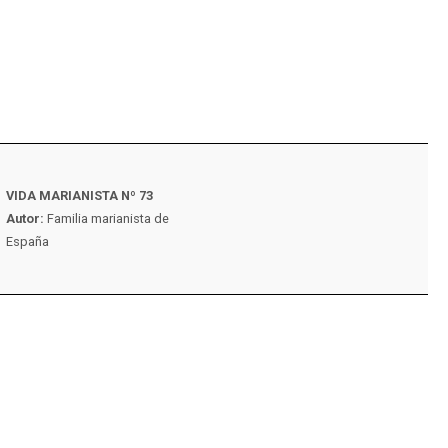
VIDA MARIANISTA Nº 73
VIDA MARIANISTA N
Autor:
Familia marianista de
Autor:
Familia maria
España
España