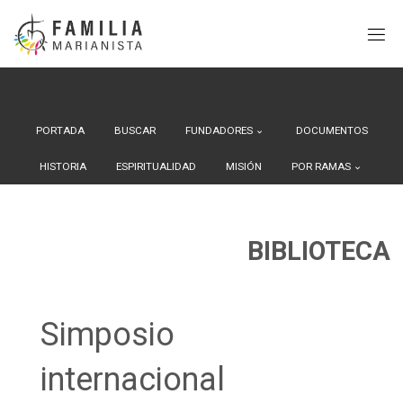
Search Button
Buscar:
Saltar
al
contenido
PORTADA
BUSCAR
FUNDADORES
DOCUMENTOS
HISTORIA
ESPIRITUALIDAD
MISIÓN
POR RAMAS
BIBLIOTECA
Simposio
internacional