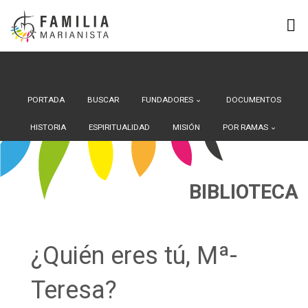
Search Button
Buscar:
Saltar
al
contenido
PORTADA
BUSCAR
FUNDADORES
DOCUMENTOS
HISTORIA
ESPIRITUALIDAD
MISIÓN
POR RAMAS
BIBLIOTECA
¿Quién eres tú, Mª-
Teresa?