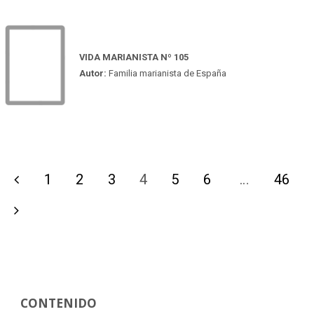
VIDA MARIANISTA Nº 105
Autor:
Familia marianista de España
1
2
3
4
5
6
…
46
Paginación
de
entradas
CONTENIDO