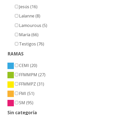
Jesús (16)
Lalanne (8)
Lamourous (5)
María (66)
Testigos (76)
RAMAS
CEMI (20)
FFMMPM (27)
FFMMPZ (31)
FMI (51)
SM (95)
Sin categoría