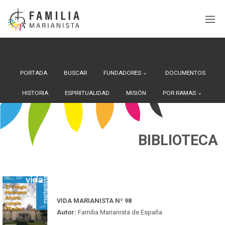
Search Button
Buscar:
Saltar
al
contenido
PORTADA
BUSCAR
FUNDADORES
DOCUMENTOS
HISTORIA
ESPIRITUALIDAD
MISIÓN
POR RAMAS
BIBLIOTECA
VIDA MARIANISTA Nº 98
Autor:
Familia Marianista de España