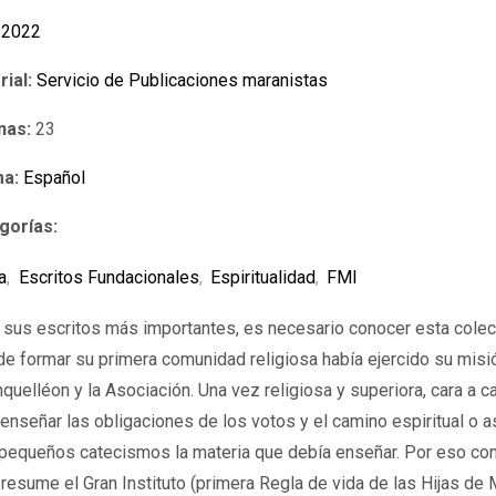
2022
rial:
Servicio de Publicaciones maranistas
nas:
23
ma:
Español
gorías:
a
,
Escritos Fundacionales
,
Espiritualidad
,
FMI
on sus escritos más importantes, es necesario conocer esta cole
 de formar su primera comunidad religiosa había ejercido su mis
uelléon y la Asociación. Una vez religiosa y superiora, cara a c
 enseñar las obligaciones de los votos y el camino espiritual o a
 pequeños catecismos la materia que debía enseñar. Por eso c
 resume el Gran Instituto (primera Regla de vida de las Hijas de