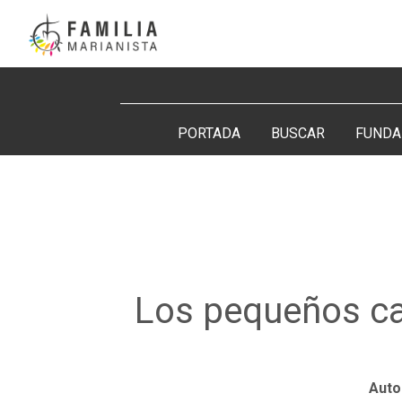
Saltar
al
contenido
Buscar:
PORTADA
BUSCAR
FUNDA
Los pequeños c
Auto