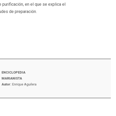
purificación, en el que se explica el
udes de preparación.
ENCICLOPEDIA
VIDA MARIANISTA N
MARIANISTA
Autor:
Familia maria
Autor:
Enrique Aguilera
España