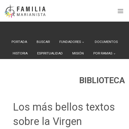
Search Button
Buscar:
Saltar
al
contenido
PORTADA
BUSCAR
FUNDADORES
DOCUMENTOS
HISTORIA
ESPIRITUALIDAD
MISIÓN
POR RAMAS
BIBLIOTECA
Los más bellos textos
sobre la Virgen