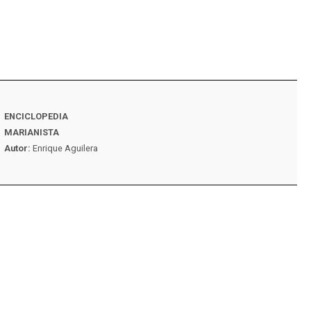
ENCICLOPEDIA
VIDA MARIANISTA N
MARIANISTA
Autor:
Familia maria
Autor:
Enrique Aguilera
España