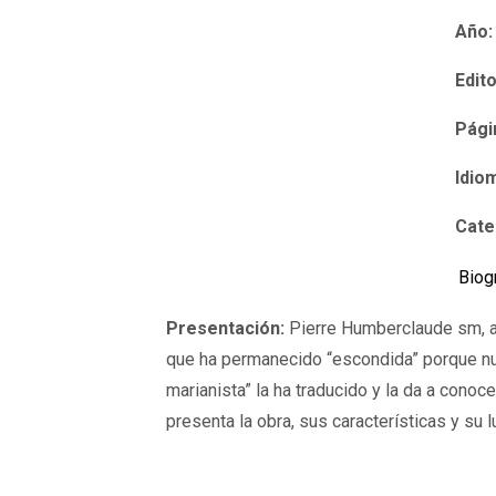
Año:
Edito
Pági
Idio
Cate
Biog
Presentación:
Pierre Humberclaude sm, au
que ha permanecido “escondida” porque nunc
marianista” la ha traducido y la da a cono
presenta la obra, sus características y su