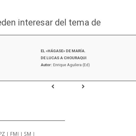
eden interesar del tema de
EL «HÁGASE» DE MARÍA.
DE LUCAS A CHOURAQUI
Autor:
Enrique Aguilera (Ed)
PZ
FMI
SM