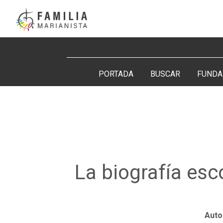
Saltar
al
contenido
Buscar:
PORTADA
BUSCAR
FUNDA
La biografía esc
Auto