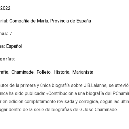
2022
rial:
Compañía de María. Provincia de España
nas:
7
ma:
Español
gorías:
rafía
,
Chaminade
,
Folleto
,
Historia
,
Marianista
tor de la primera y única biografía sobre J.B.Lalanne, se atrevió
a ha sido publicada: «Contribución a una biografía del P.Chamin
cer en edición completamente revisada y corregida, según las úl
 lugar dentro de la serie de biografías de G.José Chaminade.