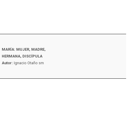
MARÍA: MUJER, MADRE,
EL CUERPO MÍSTIC
HERMANA, DISCÍPULA
CRISTO SEGÚN LOS E
Autor:
Ignacio Otaño sm
Autor:
Thomas Stanl