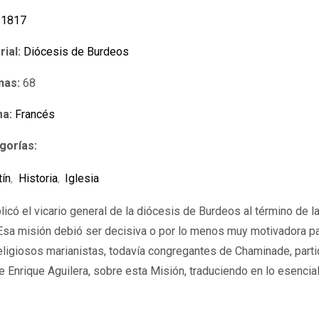
1817
rial:
Diócesis de Burdeos
nas:
68
ma:
Francés
gorías:
tín
,
Historia
,
Iglesia
licó el vicario general de la diócesis de Burdeos al término de 
sa misión debió ser decisiva o por lo menos muy motivadora par
igiosos marianistas, todavía congregantes de Chaminade, partic
 de Enrique Aguilera, sobre esta Misión, traduciendo en lo esencia