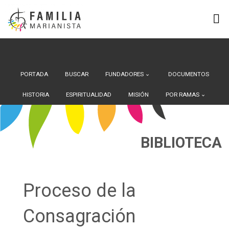
Search Button
Buscar:
Saltar
al
contenido
PORTADA
BUSCAR
FUNDADORES
DOCUMENTOS
HISTORIA
ESPIRITUALIDAD
MISIÓN
POR RAMAS
BIBLIOTECA
Proceso de la
Consagración