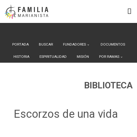
Search Button
Buscar:
Saltar
al
contenido
PORTADA
BUSCAR
FUNDADORES
DOCUMENTOS
HISTORIA
ESPIRITUALIDAD
MISIÓN
POR RAMAS
BIBLIOTECA
Escorzos de una vida