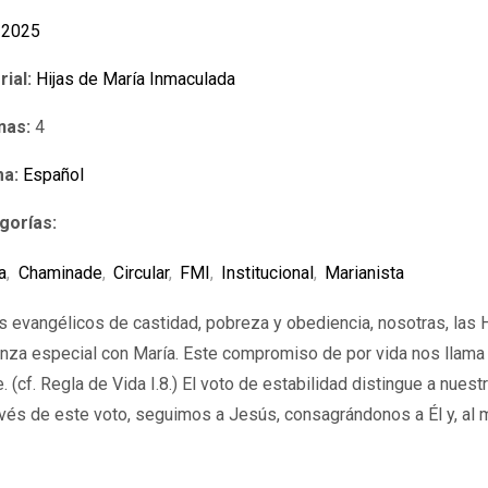
2025
rial:
Hijas de María Inmaculada
nas:
4
ma:
Español
gorías:
a
,
Chaminade
,
Circular
,
FMI
,
Institucional
,
Marianista
s evangélicos de castidad, pobreza y obediencia, nosotras, las
lianza especial con María. Este compromiso de por vida nos llam
 (cf. Regla de Vida I.8.) El voto de estabilidad distingue a nuest
ravés de este voto, seguimos a Jesús, consagrándonos a Él y, al 