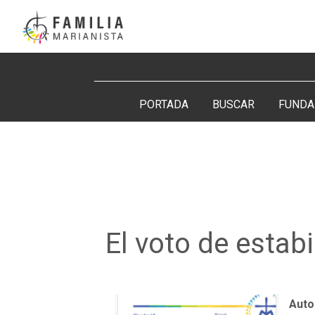
Saltar
al
contenido
Buscar:
PORTADA
BUSCAR
FUNDA
El voto de estabi
Auto