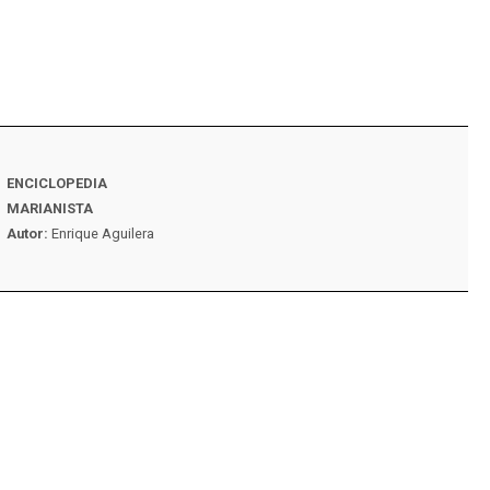
ENCICLOPEDIA
VIDA MARIANISTA N
MARIANISTA
Autor:
Familia maria
Autor:
Enrique Aguilera
España