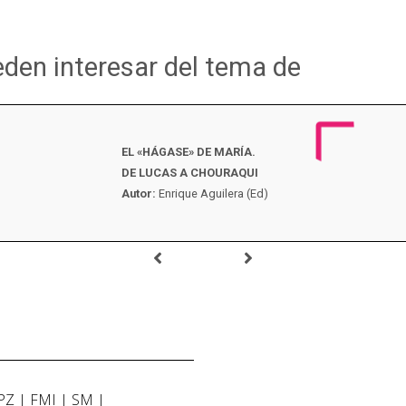
eden interesar del tema de
EL «HÁGASE» DE MARÍA.
DE LUCAS A CHOURAQUI
Autor:
Enrique Aguilera (Ed)
PZ
FMI
SM