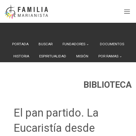
Search Button
Buscar:
Saltar
al
contenido
PORTADA
BUSCAR
FUNDADORES
DOCUMENTOS
HISTORIA
ESPIRITUALIDAD
MISIÓN
POR RAMAS
BIBLIOTECA
El pan partido. La
Eucaristía desde