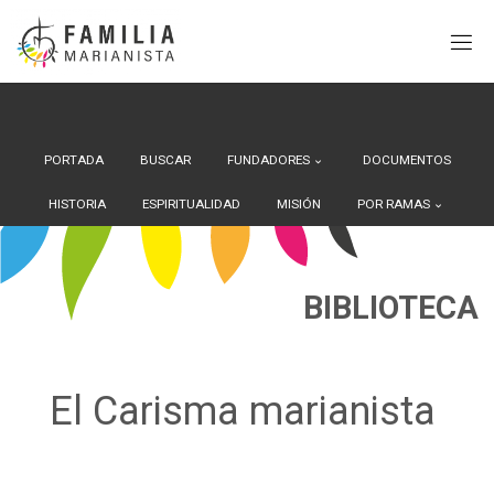
Search Button
Buscar:
Saltar
al
contenido
PORTADA
BUSCAR
FUNDADORES
DOCUMENTOS
HISTORIA
ESPIRITUALIDAD
MISIÓN
POR RAMAS
BIBLIOTECA
El Carisma marianista