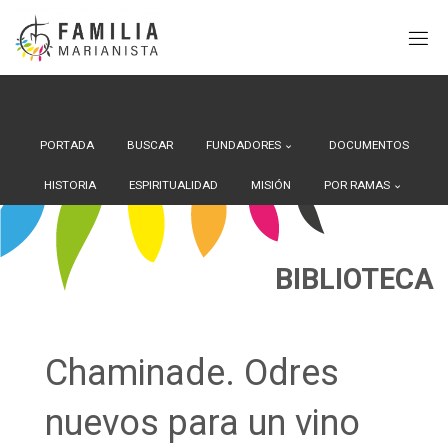
Search Button
Buscar:
Saltar
al
contenido
PORTADA
BUSCAR
FUNDADORES
DOCUMENTOS
HISTORIA
ESPIRITUALIDAD
MISIÓN
POR RAMAS
BIBLIOTECA
Chaminade. Odres
nuevos para un vino