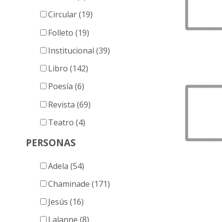
Circular (19)
Folleto (19)
Institucional (39)
Libro (142)
Poesía (6)
Revista (69)
Teatro (4)
PERSONAS
Adela (54)
Chaminade (171)
Jesús (16)
Lalanne (8)