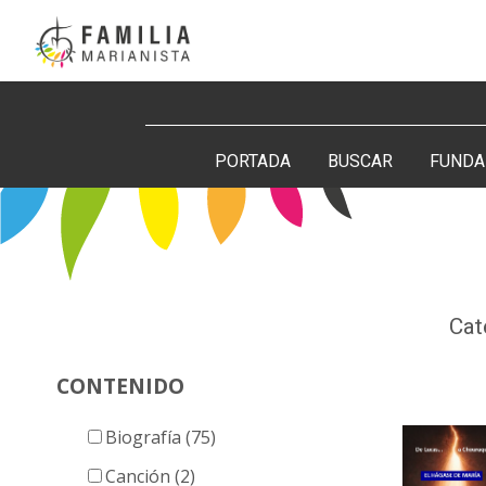
Saltar
al
contenido
Buscar:
PORTADA
BUSCAR
FUNDA
Cat
CONTENIDO
Biografía (75)
Canción (2)