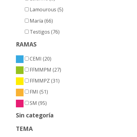
Lamourous (5)
María (66)
Testigos (76)
RAMAS
CEMI (20)
FFMMPM (27)
FFMMPZ (31)
FMI (51)
SM (95)
Sin categoría
TEMA