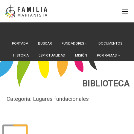
Search Button
Buscar:
Saltar
al
contenido
PORTADA
BUSCAR
FUNDADORES
DOCUMENTOS
HISTORIA
ESPIRITUALIDAD
MISIÓN
POR RAMAS
BIBLIOTECA
Categoría:
Lugares fundacionales