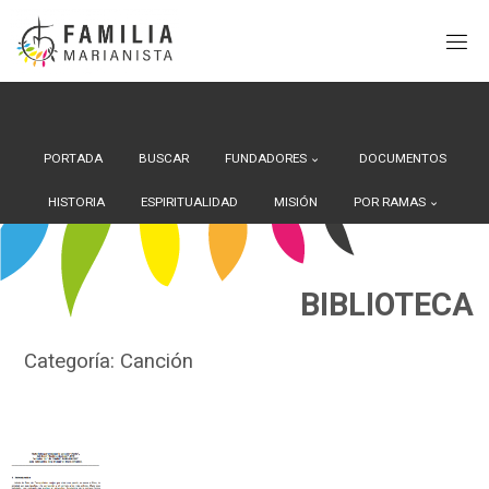
Search Button
Buscar:
Saltar
al
contenido
PORTADA
BUSCAR
FUNDADORES
DOCUMENTOS
HISTORIA
ESPIRITUALIDAD
MISIÓN
POR RAMAS
BIBLIOTECA
Categoría:
Canción