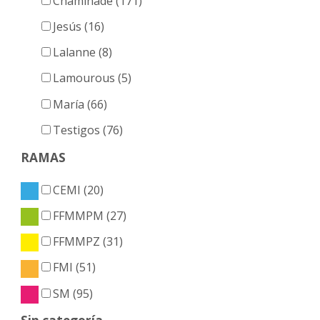
Chaminade (171)
Jesús (16)
Lalanne (8)
Lamourous (5)
María (66)
Testigos (76)
RAMAS
CEMI (20)
FFMMPM (27)
FFMMPZ (31)
FMI (51)
SM (95)