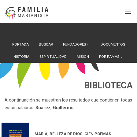
Search Button
Buscar:
Saltar
al
contenido
PORTADA
BUSCAR
FUNDADORES
DOCUMENTOS
HISTORIA
ESPIRITUALIDAD
MISIÓN
POR RAMAS
BIBLIOTECA
A continuación se muestran los resultados que contienen todas
estas palabras:
Suarez, Guillermo
MARÍA, BELLEZA DE DIOS. CIEN POEMAS