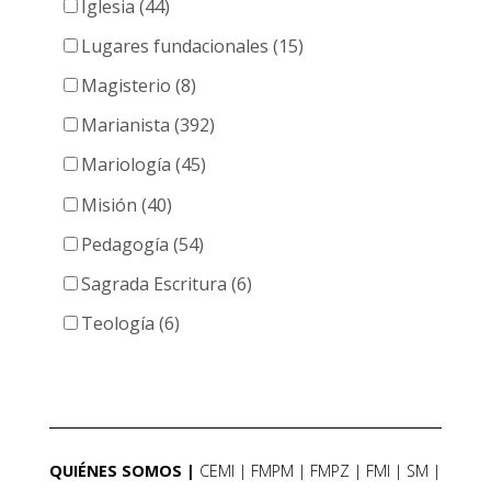
Iglesia (44)
Lugares fundacionales (15)
Magisterio (8)
Marianista (392)
Mariología (45)
Misión (40)
Pedagogía (54)
Sagrada Escritura (6)
Teología (6)
QUIÉNES SOMOS
CEMI
FMPM
FMPZ
FMI
SM