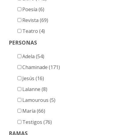
Poesía (6)
Revista (69)
Teatro (4)
PERSONAS
Adela (54)
Chaminade (171)
Jesús (16)
Lalanne (8)
Lamourous (5)
María (66)
Testigos (76)
RAMAS