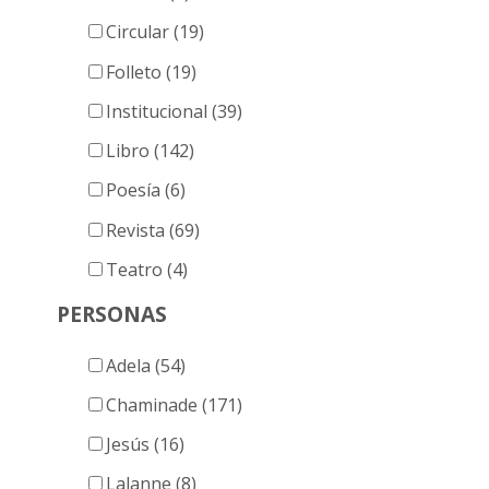
Circular (19)
Folleto (19)
Institucional (39)
Libro (142)
Poesía (6)
Revista (69)
Teatro (4)
PERSONAS
Adela (54)
Chaminade (171)
Jesús (16)
Lalanne (8)