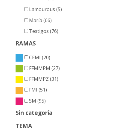
Lamourous (5)
María (66)
Testigos (76)
RAMAS
CEMI (20)
FFMMPM (27)
FFMMPZ (31)
FMI (51)
SM (95)
Sin categoría
TEMA