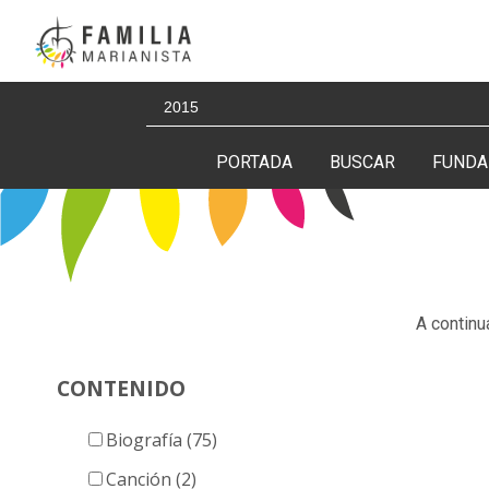
Saltar
al
contenido
Buscar:
PORTADA
BUSCAR
FUNDA
A continu
CONTENIDO
Biografía (75)
Canción (2)