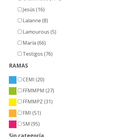
Jesús (16)
Lalanne (8)
Lamourous (5)
María (66)
Testigos (76)
RAMAS
CEMI (20)
FFMMPM (27)
FFMMPZ (31)
FMI (51)
SM (95)
Sin categoría