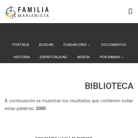
Search Button
Buscar:
Saltar
al
contenido
PORTADA
BUSCAR
FUNDADORES
DOCUMENTOS
HISTORIA
ESPIRITUALIDAD
MISIÓN
POR RAMAS
BIBLIOTECA
A continuación se muestran los resultados que contienen todas
estas palabras:
2000