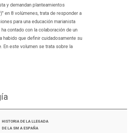
ista y demandan planteamientos
P)" en 8 volúmenes, trata de responder a
aciones para una educación marianista
e ha contado con la colaboración de un
 ha habido que definir cuidadosamente su
. En este volumen se trata sobre la
gía
HISTORIA DE LA LLEGADA
MARÍA EN LAS «NO
DE LA SM A ESPAÑA
INSTRUCCIÓN» DE G.