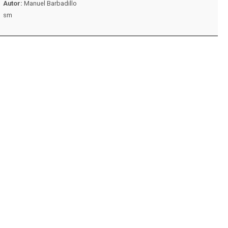
Autor:
Manuel Barbadillo
Autor:
Guillermo Jos
sm
Chaminade